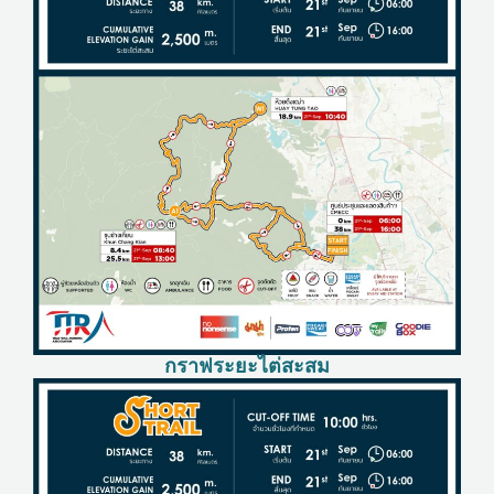
กราฟระยะไต่สะสม